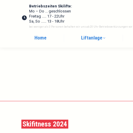
Betriebszeiten Skilifte:
Mo – Do ... geschlossen
Freitag ..... 17 - 22Uhr
Sa, So ...... 13 - 18Uhr
bei weniger als 3 Personen behalten wir uns ab 20 Uhr Betriebsverkürzungen vor
Home
Liftanlage
Skifitness 2024