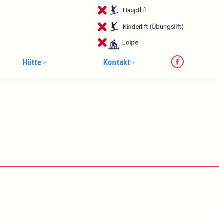
page
Hauptlift
opens
in
Kinderlift (Übungslift)
new
Loipe
window
Hütte
Kontakt
Facebook
page
opens
in
new
window