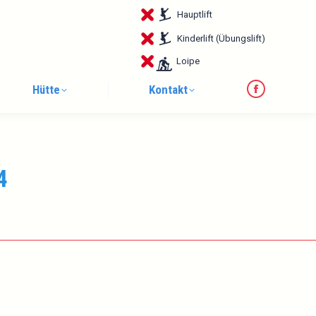
page
Hauptlift
opens
in
Kinderlift (Übungslift)
new
Loipe
window
Hütte
Kontakt
Facebook
page
opens
in
4
new
window