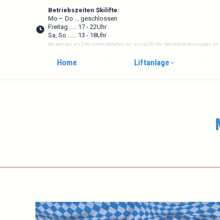
Betriebszeiten Skilifte:
Mo – Do ... geschlossen
Freitag ..... 17 - 22Uhr
Sa, So ...... 13 - 18Uhr
bei weniger als 3 Personen behalten wir uns ab 20 Uhr Betriebsverkürzungen vor
Home
Liftanlage