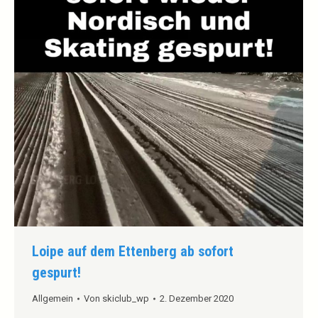
Loipe auf dem Ettenberg ab sofort
gespurt!
Allgemein
Von
skiclub_wp
2. Dezember 2020