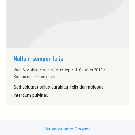
Nullam semper felis
Web & Mobile
Von
skiclub_wp
1. Oktober 2019
Kommentar hinterlassen
Sed volutpat tellus curabitur felis dui molestie
interdum pulvinar.
←
1
2
3
4
5
6
→
Wir verwenden Cookies