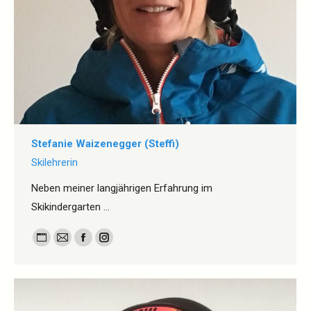
Stefanie Waizenegger (Steffi)
Skilehrerin
Neben meiner langjährigen Erfahrung im
Skikindergarten …
Persönlicher
E-
Facebook
Instagram
Blog
mail
/
Webseite