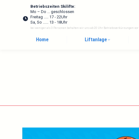
Betriebszeiten Skilifte:
Mo – Do ... geschlossen
Freitag ..... 17 - 22Uhr
Sa, So ...... 13 - 18Uhr
bei weniger als 3 Personen behalten wir uns ab 20 Uhr Betriebsverkürzungen vor
Home
Liftanlage