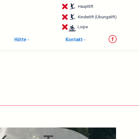
page
Hauptlift
opens
in
Kinderlift (Übungslift)
new
Loipe
window
Hütte
Kontakt
Facebook
page
opens
in
new
window