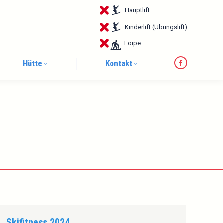
page
Hauptlift
opens
in
Kinderlift (Übungslift)
new
Loipe
window
Hütte
Kontakt
Facebook
page
opens
in
new
window
Skifitness 2024