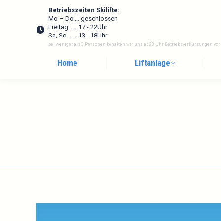
Betriebszeiten Skilifte:
Mo – Do ... geschlossen
Freitag ..... 17 - 22Uhr
Sa, So ...... 13 - 18Uhr
bei weniger als 3 Personen behalten wir uns ab 20 Uhr Betriebsverkürzungen vor
Home
Liftanlage